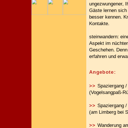
ungezwungener, I
Gäste lernen sich
besser kennen. Kn
Kontakte.
steinwandern: ein
Aspekt im nüchter
Geschehen. Denn 
erfahren und erw
Angebote:
>>
Spaziergang /
(Vogelsangpaß-R
>>
Spaziergang /
(am Limberg bei 
>>
Wanderung a